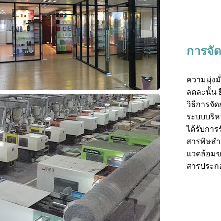
การจั
ความมุ่งม
ลดละนั้น
วิธีการจั
ระบบบริหา
ได้รับกา
สารพิษสำห
แวดล้อมข
สารประก